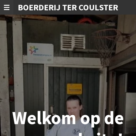
BOERDERIJ TER COULSTER
Ga
direct
naar
de
hoofdinhoud
Welkom op de