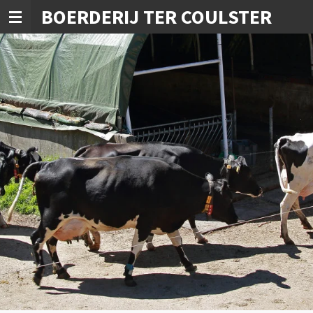
BOERDERIJ TER COULSTER
Ga
direct
naar
de
hoofdinhoud