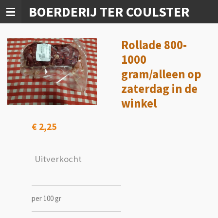
BOERDERIJ TER COULSTER
Ga
direct
naar
de
Rollade 800-
hoofdinhoud
1000
gram/alleen op
zaterdag in de
winkel
€ 2,25
Uitverkocht
per 100 gr