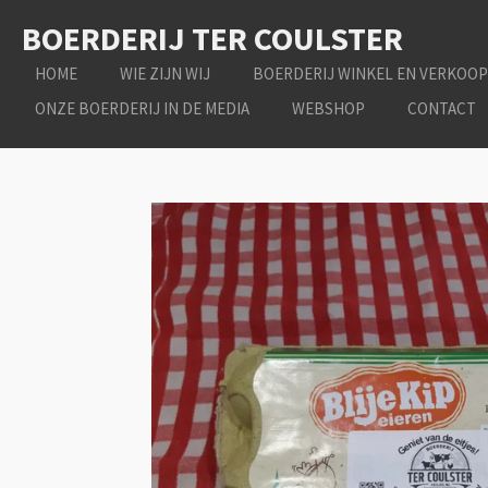
Ga
BOERDERIJ TER COULSTER
direct
naar
HOME
WIE ZIJN WIJ
BOERDERIJ WINKEL EN VERKOO
de
ONZE BOERDERIJ IN DE MEDIA
WEBSHOP
CONTACT
hoofdinhoud