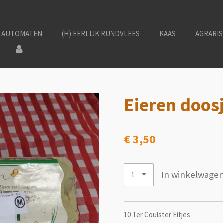
P AUTOMATEN
(H) EERLIJK RUNDVLEES
KAAS
AGRARI
Eieren doos
€ 3,50
In winkelwage
10 Ter Coulster Eitjes